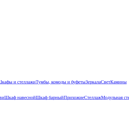
кафы и стеллажи
Тумбы, комоды и буфеты
Зеркала
Свет
Камины
ви
Шкаф навесной
Шкаф барный
Прихожие
Стеллаж
Модульная ст