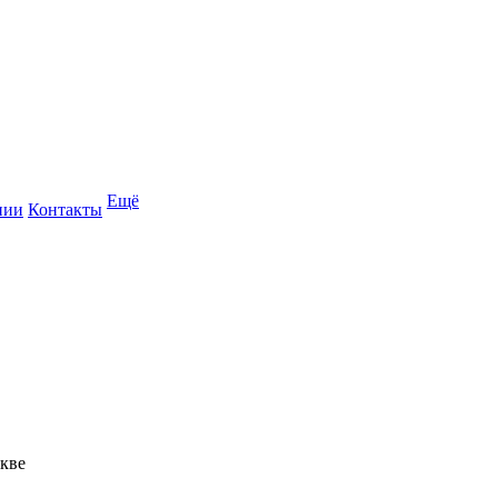
Ещё
нии
Контакты
скве