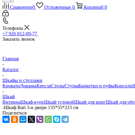
Сравнение
0
Отложенные
0
Корзина
0
0
Телефоны
+7 926 812-09-77
Заказать звонок
Главная
-
Каталог
-
Шкафы и стеллажи
Кровати
Диваны
Кресла
Столы
Стулья
Банкетки и пуфы
Консоли
Ш
-
Шкаф
Витрина
Шкаф-купе
Шкаф угловой
Шкаф для книг
Шкаф для обу
-
Шкаф Bari 3-и двери 135*55*215 см
Поделиться