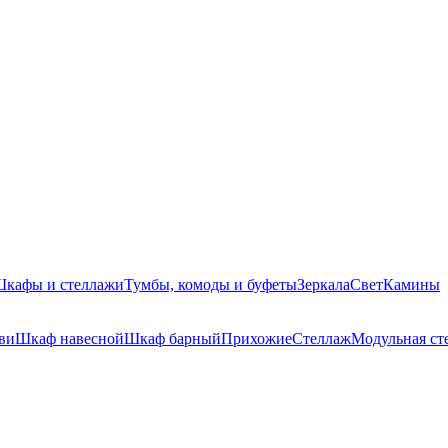
кафы и стеллажи
Тумбы, комоды и буфеты
Зеркала
Свет
Камины
ви
Шкаф навесной
Шкаф барный
Прихожие
Стеллаж
Модульная ст