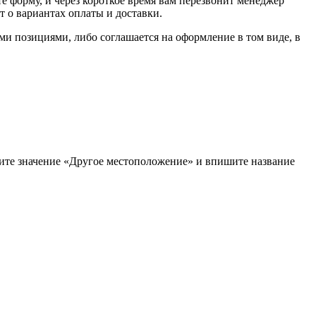
е форму, и через короткое время вам перезвонит менеджер
т о вариантах оплаты и доставки.
ыми позициями, либо соглашается на оформление в том виде, в
рите значение «Другое местоположение» и впишите название