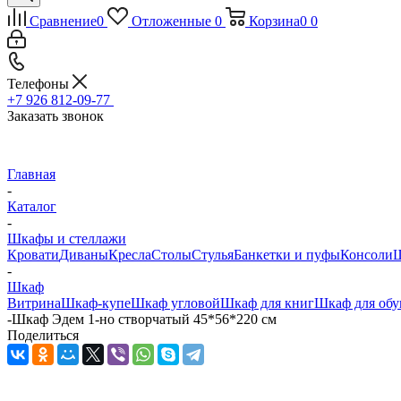
Сравнение
0
Отложенные
0
Корзина
0
0
Телефоны
+7 926 812-09-77
Заказать звонок
Главная
-
Каталог
-
Шкафы и стеллажи
Кровати
Диваны
Кресла
Столы
Стулья
Банкетки и пуфы
Консоли
Ш
-
Шкаф
Витрина
Шкаф-купе
Шкаф угловой
Шкаф для книг
Шкаф для обу
-
Шкаф Эдем 1-но створчатый 45*56*220 см
Поделиться