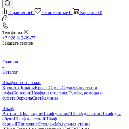
Сравнение
0
Отложенные
0
Корзина
0
0
Телефоны
+7 926 812-09-77
Заказать звонок
Главная
-
Каталог
-
Шкафы и стеллажи
Кровати
Диваны
Кресла
Столы
Стулья
Банкетки и
пуфы
Консоли
Шкафы и стеллажи
Тумбы, комоды и
буфеты
Зеркала
Свет
Камины
-
Шкаф
Витрина
Шкаф-купе
Шкаф угловой
Шкаф для книг
Шкаф для
обуви
Шкаф навесной
Шкаф
барный
Прихожие
Стеллаж
Модульная стенка