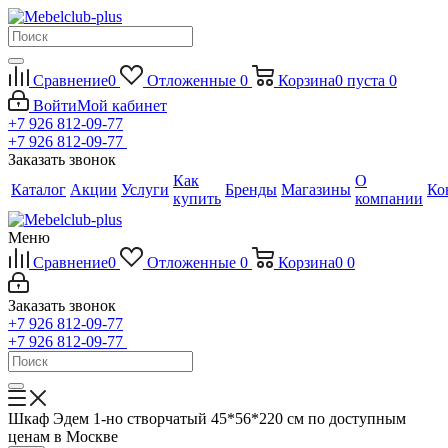
Сравнение
0
Отложенные
0
Корзина
0
пуста
0
Войти
Мой кабинет
+7 926 812-09-77
+7 926 812-09-77
Заказать звонок
Как
О
Каталог
Акции
Услуги
Бренды
Магазины
Ко
купить
компании
Меню
Сравнение
0
Отложенные
0
Корзина
0
0
Заказать звонок
+7 926 812-09-77
+7 926 812-09-77
Шкаф Эдем 1-но створчатый 45*56*220 см по доступным
ценам в Москве