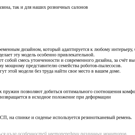
азина, так и для наших розничных салонов
менным дизайном, который адаптируется к любому интерьеру, б
делает эту модель особенно привлекательной.
т собой смесь утонченности и современного дизайна, за счёт вы
ому мощному представителю семейства роботов-пылесосов.
т этой модели без труда найти свое место в вашем доме.
 пружин позволяют добиться оптимального соотношения комфор
о возвращается в исходное положение при деформации
СП, на спинке и сиденье используется резинотканевый ремень.
я из-за особенностей цветопередачи различных мониторов.