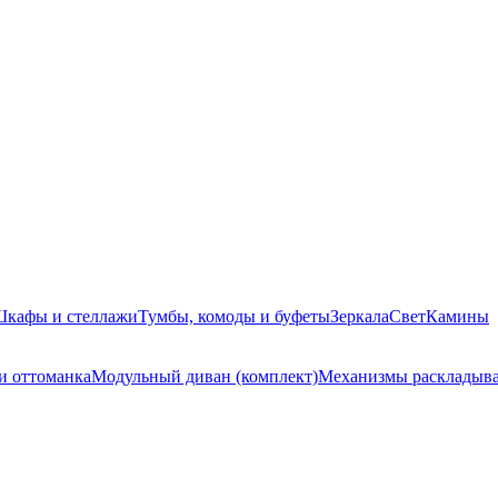
кафы и стеллажи
Тумбы, комоды и буфеты
Зеркала
Свет
Камины
и оттоманка
Модульный диван (комплект)
Механизмы раскладыва