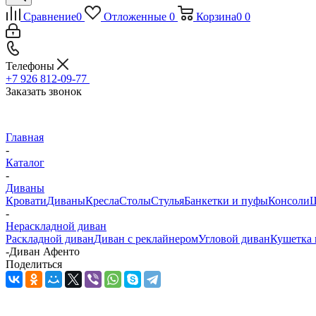
Сравнение
0
Отложенные
0
Корзина
0
0
Телефоны
+7 926 812-09-77
Заказать звонок
Главная
-
Каталог
-
Диваны
Кровати
Диваны
Кресла
Столы
Стулья
Банкетки и пуфы
Консоли
Ш
-
Нераскладной диван
Раскладной диван
Диван с реклайнером
Угловой диван
Кушетка 
-
Диван Афенто
Поделиться