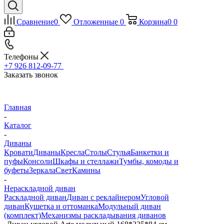
Сравнение
0
Отложенные
0
Корзина
0
0
Телефоны
+7 926 812-09-77
Заказать звонок
Главная
-
Каталог
-
Диваны
Кровати
Диваны
Кресла
Столы
Стулья
Банкетки и
пуфы
Консоли
Шкафы и стеллажи
Тумбы, комоды и
буфеты
Зеркала
Свет
Камины
-
Нераскладной диван
Раскладной диван
Диван с реклайнером
Угловой
диван
Кушетка и оттоманка
Модульный диван
(комплект)
Механизмы раскладывания диванов