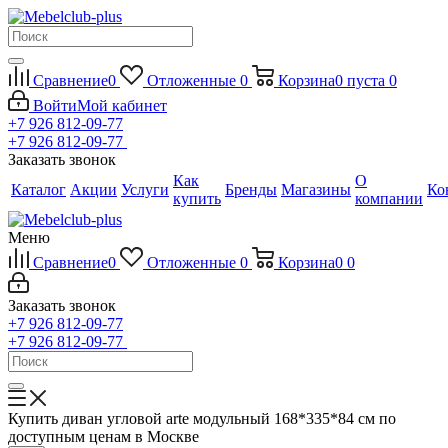
Сравнение
0
Отложенные
0
Корзина
0
пуста
0
Войти
Мой кабинет
+7 926 812-09-77
+7 926 812-09-77
Заказать звонок
Как
О
Каталог
Акции
Услуги
Бренды
Магазины
Ко
купить
компании
Меню
Сравнение
0
Отложенные
0
Корзина
0
0
Заказать звонок
+7 926 812-09-77
+7 926 812-09-77
Купить диван угловой arte модульный 168*335*84 см по
доступным ценам в Москве