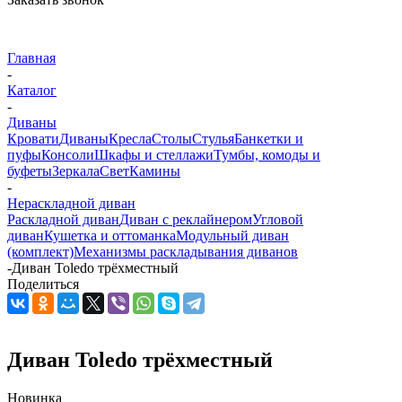
Главная
-
Каталог
-
Диваны
Кровати
Диваны
Кресла
Столы
Стулья
Банкетки и
пуфы
Консоли
Шкафы и стеллажи
Тумбы, комоды и
буфеты
Зеркала
Свет
Камины
-
Нераскладной диван
Раскладной диван
Диван с реклайнером
Угловой
диван
Кушетка и оттоманка
Модульный диван
(комплект)
Механизмы раскладывания диванов
-
Диван Toledo трёхместный
Поделиться
Диван Toledo трёхместный
Новинка