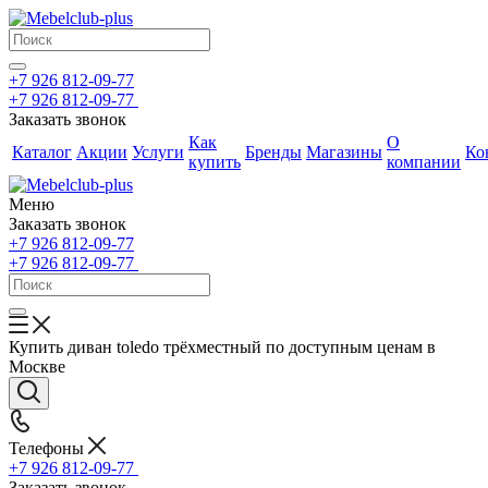
+7 926 812-09-77
+7 926 812-09-77
Заказать звонок
Как
О
Каталог
Акции
Услуги
Бренды
Магазины
Ко
купить
компании
Меню
Заказать звонок
+7 926 812-09-77
+7 926 812-09-77
Купить диван toledo трёхместный по доступным ценам в
Москве
Телефоны
+7 926 812-09-77
Заказать звонок