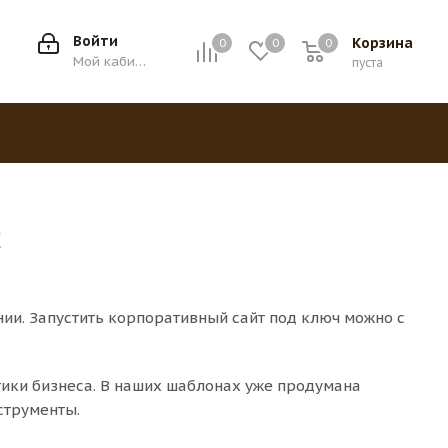
Войти
Корзина
0
0
0
0
Мой кабинет
пуста
с
ии. Запустить корпоративный сайт под ключ можно с
тики бизнеса. В наших шаблонах уже продумана
струменты.