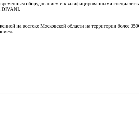
овременным оборудованием и квалифицированными специалистам
A DIVANI.
женной на востоке Московской области на территории более 35
анием.