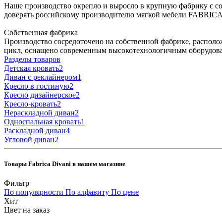
Наше производство окрепло и выросло в крупную фабрику с с
доверять российскому производителю мягкой мебели FABRIC
Собственная фабрика
Производство сосредоточено на собственной фабрике, располо
цикл, оснащено современным высокотехнологичным оборудов
Разделы товаров
Детская кровать
2
Диван с реклайнером
1
Кресло в гостиную
2
Кресло дизайнерское
2
Кресло-кровать
2
Нераскладной диван
2
Односпальная кровать
1
Раскладной диван
4
Угловой диван
2
Товары Fabrica Divani в нашем магазине
Фильтр
По популярности
По алфавиту
По цене
Хит
Цвет на заказ