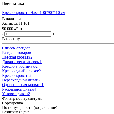
Цвет на заказ
Кресло-кровать Hask 106*90*110 см
В наличии
Артикул: H-101
90 000
₽
/шт
-
+
В корзину
Список брендов
Разделы товаров
Детская кровать
2
Диван с реклайнером
1
Кресло в гостиную
2
Кресло дизайнерское
2
Кресло-кровать
2
Нераскладной диван
2
Односпальная кровать
1
Раскладной диван
4
Угловой диван
2
Фильтр по параметрам
Сортировка
По популярности (возрастание)
Розничная цена