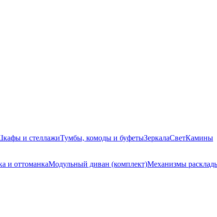
кафы и стеллажи
Тумбы, комоды и буфеты
Зеркала
Свет
Камины
а и оттоманка
Модульный диван (комплект)
Механизмы расклад