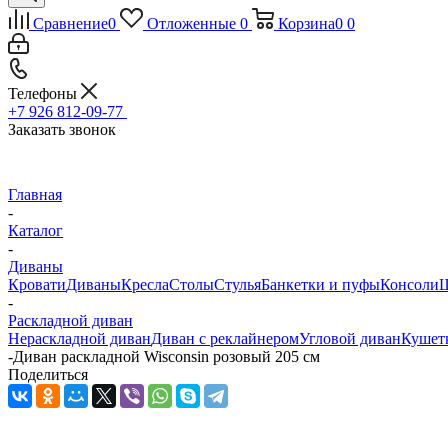
Сравнение
0
Отложенные
0
Корзина
0
0
Телефоны
+7 926 812-09-77
Заказать звонок
Главная
-
Каталог
-
Диваны
Кровати
Диваны
Кресла
Столы
Стулья
Банкетки и пуфы
Консоли
Ш
-
Раскладной диван
Нераскладной диван
Диван с реклайнером
Угловой диван
Кушетк
-
Диван раскладной Wisconsin розовый 205 см
Поделиться