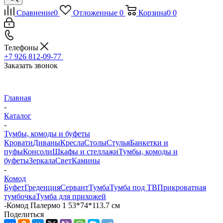
Сравнение
0
Отложенные
0
Корзина
0
0
Телефоны
+7 926 812-09-77
Заказать звонок
Главная
-
Каталог
-
Тумбы, комоды и буфеты
Кровати
Диваны
Кресла
Столы
Стулья
Банкетки и
пуфы
Консоли
Шкафы и стеллажи
Тумбы, комоды и
буфеты
Зеркала
Свет
Камины
-
Комод
Буфет
Греденция
Сервант
Тумба
Тумба под ТВ
Прикроватная
тумбочка
Тумба для прихожей
-
Комод Палермо 1 53*74*113.7 см
Поделиться