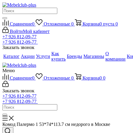
Сравнение
0
Отложенные
0
Корзина
0
пуста
0
Войти
Мой кабинет
+7 926 812-09-77
+7 926 812-09-77
Заказать звонок
Как
О
Каталог
Акции
Услуги
Бренды
Магазины
Ко
купить
компании
Меню
Сравнение
0
Отложенные
0
Корзина
0
0
Заказать звонок
+7 926 812-09-77
+7 926 812-09-77
Комод Палермо 1 53*74*113.7 см недорого в Москве