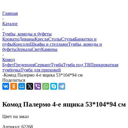
Главная
-
Каталог
-
Тумбы, комоды и буфеты
Кровати
Диваны
Кресла
Столы
Стулья
Банкетки и
пуфы
Консоли
Шкафы и стеллажи
Тумбы, комоды и
буфеты
Зеркала
Свет
Камины
-
Комод
Буфет
Греденция
Сервант
Тумба
Тумба под ТВ
Прикроватная
тумбочка
Тумба для прихожей
-
Комод Палермо 4-е ящика 53*104*94 см
Поделиться
Комод Палермо 4-е ящика 53*104*94 см
Цвет на заказ
Артикул:
62268