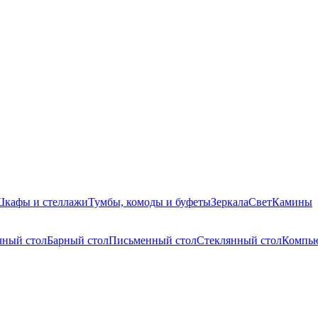
кафы и стеллажи
Тумбы, комоды и буфеты
Зеркала
Свет
Камины
чный стол
Барный стол
Письменный стол
Стеклянный стол
Компью