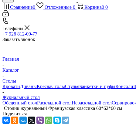
Сравнение
0
Отложенные
0
Корзина
0
0
Телефоны
+7 926 812-09-77
Заказать звонок
Главная
-
Каталог
-
Столы
Кровати
Диваны
Кресла
Столы
Стулья
Банкетки и пуфы
Консоли
Ш
-
Журнальный стол
Обеденный стол
Раскладной стол
Нераскладной стол
Сервирово
-
Столик журнальный Французская классика 60*62*60 см
Поделиться