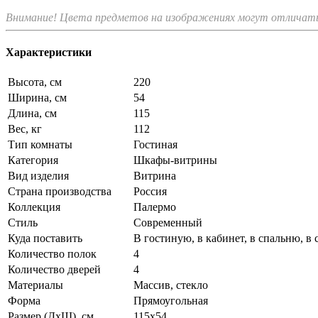
Внимание! Цвета предметов на изображениях могут отличатьс
Характеристики
Высота, см
220
Ширина, см
54
Длина, см
115
Вес, кг
112
Тип комнаты
Гостиная
Категория
Шкафы-витрины
Вид изделия
Витрина
Страна производства
Россия
Коллекция
Палермо
Стиль
Современный
Куда поставить
В гостиную, в кабинет, в спальню, в
Количество полок
4
Количество дверей
4
Материалы
Массив, стекло
Форма
Прямоугольная
Размер (ДхШ), см
115х54