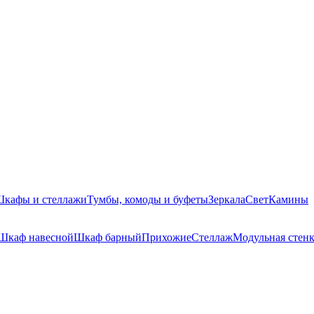
кафы и стеллажи
Тумбы, комоды и буфеты
Зеркала
Свет
Камины
Шкаф навесной
Шкаф барный
Прихожие
Стеллаж
Модульная стен