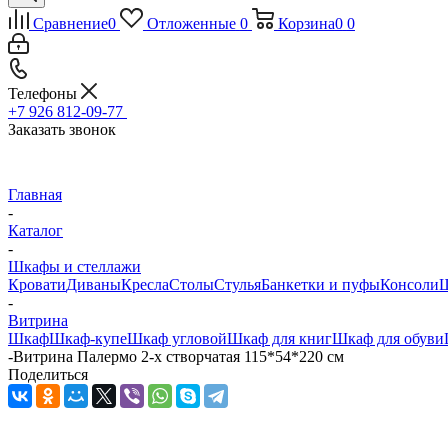
Сравнение
0
Отложенные
0
Корзина
0
0
Телефоны
+7 926 812-09-77
Заказать звонок
Главная
-
Каталог
-
Шкафы и стеллажи
Кровати
Диваны
Кресла
Столы
Стулья
Банкетки и пуфы
Консоли
Ш
-
Витрина
Шкаф
Шкаф-купе
Шкаф угловой
Шкаф для книг
Шкаф для обуви
-
Витрина Палермо 2-х створчатая 115*54*220 см
Поделиться