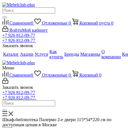
Сравнение
0
Отложенные
0
Корзина
0
пуста
0
Войти
Мой кабинет
+7 926 812-09-77
+7 926 812-09-77
Заказать звонок
Как
О
Каталог
Акции
Услуги
Бренды
Магазины
Ко
купить
компании
Меню
Сравнение
0
Отложенные
0
Корзина
0
0
Заказать звонок
+7 926 812-09-77
+7 926 812-09-77
Шкаф-библиотека Палермо 2-е двери 115*54*220 см по
доступным ценам в Москве