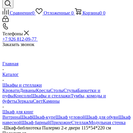
Сравнение
0
Отложенные
0
Корзина
0
0
Телефоны
+7 926 812-09-77
Заказать звонок
Главная
-
Каталог
-
Шкафы и стеллажи
Кровати
Диваны
Кресла
Столы
Стулья
Банкетки и
пуфы
Консоли
Шкафы и стеллажи
Тумбы, комоды и
буфеты
Зеркала
Свет
Камины
-
Шкаф для книг
Витрина
Шкаф
Шкаф-купе
Шкаф угловой
Шкаф для обуви
Шкаф
навесной
Шкаф барный
Прихожие
Стеллаж
Модульная стенка
-
Шкаф-библиотека Палермо 2-е двери 115*54*220 см