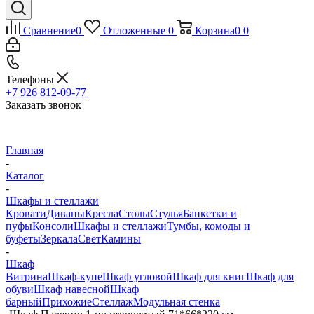
Сравнение
0
Отложенные
0
Корзина
0
0
Телефоны
+7 926 812-09-77
Заказать звонок
Главная
-
Каталог
-
Шкафы и стеллажи
Кровати
Диваны
Кресла
Столы
Стулья
Банкетки и
пуфы
Консоли
Шкафы и стеллажи
Тумбы, комоды и
буфеты
Зеркала
Свет
Камины
-
Шкаф
Витрина
Шкаф-купе
Шкаф угловой
Шкаф для книг
Шкаф для
обуви
Шкаф навесной
Шкаф
барный
Прихожие
Стеллаж
Модульная стенка