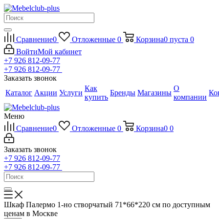
Сравнение
0
Отложенные
0
Корзина
0
пуста
0
Войти
Мой кабинет
+7 926 812-09-77
+7 926 812-09-77
Заказать звонок
Как
О
Каталог
Акции
Услуги
Бренды
Магазины
Ко
купить
компании
Меню
Сравнение
0
Отложенные
0
Корзина
0
0
Заказать звонок
+7 926 812-09-77
+7 926 812-09-77
Шкаф Палермо 1-но створчатый 71*66*220 см по доступным
ценам в Москве