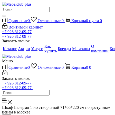
Сравнение
0
Отложенные
0
Корзина
0
пуста
0
Войти
Мой кабинет
+7 926 812-09-77
+7 926 812-09-77
Заказать звонок
Как
О
Каталог
Акции
Услуги
Бренды
Магазины
Ко
купить
компании
Меню
Сравнение
0
Отложенные
0
Корзина
0
0
Заказать звонок
+7 926 812-09-77
+7 926 812-09-77
Шкаф Палермо 1-но створчатый 71*66*220 см по доступным
ценам в Москве