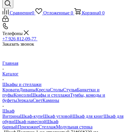
Сравнение
0
Отложенные
0
Корзина
0
0
Телефоны
+7 926 812-09-77
Заказать звонок
Главная
-
Каталог
-
Шкафы и стеллажи
Кровати
Диваны
Кресла
Столы
Стулья
Банкетки и
пуфы
Консоли
Шкафы и стеллажи
Тумбы, комоды и
буфеты
Зеркала
Свет
Камины
-
Шкаф
Витрина
Шкаф-купе
Шкаф угловой
Шкаф для книг
Шкаф для
обуви
Шкаф навесной
Шкаф
барный
Прихожие
Стеллаж
Модульная стенка