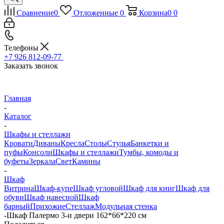
Сравнение
0
Отложенные
0
Корзина
0
0
Телефоны
+7 926 812-09-77
Заказать звонок
Главная
-
Каталог
-
Шкафы и стеллажи
Кровати
Диваны
Кресла
Столы
Стулья
Банкетки и
пуфы
Консоли
Шкафы и стеллажи
Тумбы, комоды и
буфеты
Зеркала
Свет
Камины
-
Шкаф
Витрина
Шкаф-купе
Шкаф угловой
Шкаф для книг
Шкаф для
обуви
Шкаф навесной
Шкаф
барный
Прихожие
Стеллаж
Модульная стенка
-
Шкаф Палермо 3-и двери 162*66*220 см