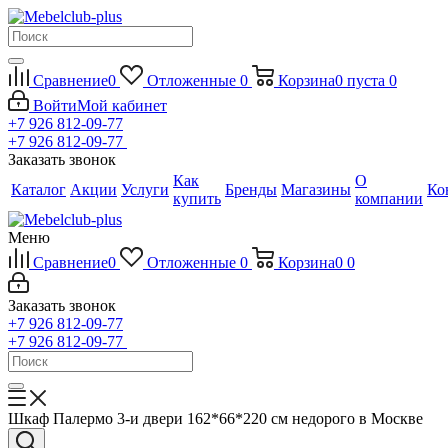
Сравнение
0
Отложенные
0
Корзина
0
пуста
0
Войти
Мой кабинет
+7 926 812-09-77
+7 926 812-09-77
Заказать звонок
Как
О
Каталог
Акции
Услуги
Бренды
Магазины
Ко
купить
компании
Меню
Сравнение
0
Отложенные
0
Корзина
0
0
Заказать звонок
+7 926 812-09-77
+7 926 812-09-77
Шкаф Палермо 3-и двери 162*66*220 см недорого в Москве