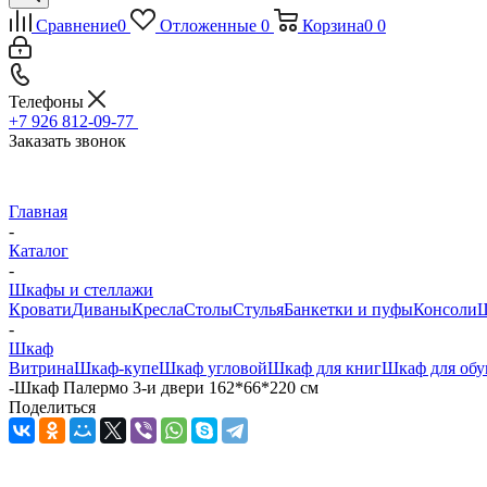
Сравнение
0
Отложенные
0
Корзина
0
0
Телефоны
+7 926 812-09-77
Заказать звонок
Главная
-
Каталог
-
Шкафы и стеллажи
Кровати
Диваны
Кресла
Столы
Стулья
Банкетки и пуфы
Консоли
Ш
-
Шкаф
Витрина
Шкаф-купе
Шкаф угловой
Шкаф для книг
Шкаф для обу
-
Шкаф Палермо 3-и двери 162*66*220 см
Поделиться