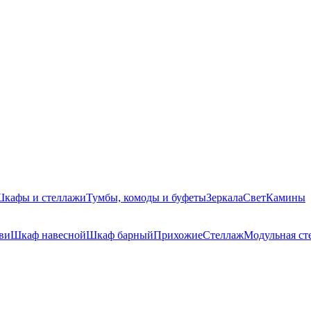
кафы и стеллажи
Тумбы, комоды и буфеты
Зеркала
Свет
Камины
ви
Шкаф навесной
Шкаф барный
Прихожие
Стеллаж
Модульная ст