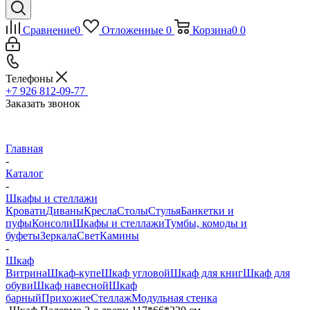
Сравнение
0
Отложенные
0
Корзина
0
0
Телефоны
+7 926 812-09-77
Заказать звонок
Главная
-
Каталог
-
Шкафы и стеллажи
Кровати
Диваны
Кресла
Столы
Стулья
Банкетки и
пуфы
Консоли
Шкафы и стеллажи
Тумбы, комоды и
буфеты
Зеркала
Свет
Камины
-
Шкаф
Витрина
Шкаф-купе
Шкаф угловой
Шкаф для книг
Шкаф для
обуви
Шкаф навесной
Шкаф
барный
Прихожие
Стеллаж
Модульная стенка