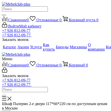
Сравнение
0
Отложенные
0
Корзина
0
пуста
0
Войти
Мой кабинет
+7 926 812-09-77
+7 926 812-09-77
Заказать звонок
Как
О
Каталог
Акции
Услуги
Бренды
Магазины
Ко
купить
компании
Меню
Сравнение
0
Отложенные
0
Корзина
0
0
Заказать звонок
+7 926 812-09-77
+7 926 812-09-77
Шкаф Палермо 2-е двери 117*66*220 см по доступным ценам
в Москве