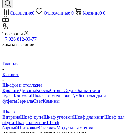
Сравнение
0
Отложенные
0
Корзина
0
0
Телефоны
+7 926 812-09-77
Заказать звонок
Главная
-
Каталог
-
Шкафы и стеллажи
Кровати
Диваны
Кресла
Столы
Стулья
Банкетки и
пуфы
Консоли
Шкафы и стеллажи
Тумбы, комоды и
буфеты
Зеркала
Свет
Камины
-
Шкаф
Витрина
Шкаф-купе
Шкаф угловой
Шкаф для книг
Шкаф для
обуви
Шкаф навесной
Шкаф
барный
Прихожие
Стеллаж
Модульная стенка