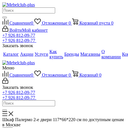
Сравнение
0
Отложенные
0
Корзина
0
пуста
0
Войти
Мой кабинет
+7 926 812-09-77
+7 926 812-09-77
Заказать звонок
Как
О
Каталог
Акции
Услуги
Бренды
Магазины
Ко
купить
компании
Меню
Сравнение
0
Отложенные
0
Корзина
0
0
Заказать звонок
+7 926 812-09-77
+7 926 812-09-77
Шкаф Палермо 2-е двери 117*66*220 см по доступным ценам
в Москве