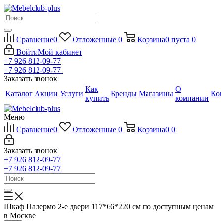
Сравнение
0
Отложенные
0
Корзина
0
пуста
0
Войти
Мой кабинет
+7 926 812-09-77
+7 926 812-09-77
Заказать звонок
Как
О
Каталог
Акции
Услуги
Бренды
Магазины
Ко
купить
компании
Меню
Сравнение
0
Отложенные
0
Корзина
0
0
Заказать звонок
+7 926 812-09-77
+7 926 812-09-77
Шкаф Палермо 2-е двери 117*66*220 см по доступным ценам
в Москве