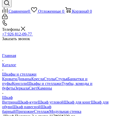
Сравнение
0
Отложенные
0
Корзина
0
0
Телефоны
+7 926 812-09-77
Заказать звонок
Главная
-
Каталог
-
Шкафы и стеллажи
Кровати
Диваны
Кресла
Столы
Стулья
Банкетки и
пуфы
Консоли
Шкафы и стеллажи
Тумбы, комоды и
буфеты
Зеркала
Свет
Камины
-
Шкаф
Витрина
Шкаф-купе
Шкаф угловой
Шкаф для книг
Шкаф для
обуви
Шкаф навесной
Шкаф
барный
Прихожие
Стеллаж
Модульная стенка