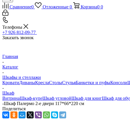
Сравнение
0
Отложенные
0
Корзина
0
0
Телефоны
+7 926 812-09-77
Заказать звонок
Главная
-
Каталог
-
Шкафы и стеллажи
Кровати
Диваны
Кресла
Столы
Стулья
Банкетки и пуфы
Консоли
Ш
-
Шкаф
Витрина
Шкаф-купе
Шкаф угловой
Шкаф для книг
Шкаф для обу
-
Шкаф Палермо 2-е двери 117*66*220 см
Поделиться