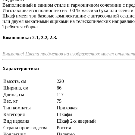
Выполненный в едином стиле и гармоничном сочетании с пре
Изготавливается полностью из 100 % массива бука или ясеня 
Шкаф имеет три базовые комплектации: c антресольной секцие
или двумя выкатными ящиками на телескопических направляю
Требуется сборка.
Компоновка: 2-1, 2-2, 2-3.
Внимание! Цвета предметов на изображениях могут отличатьс
Характеристики
Высота, см
220
Ширина, см
66
Длина, см
117
Вес, кг
75
Тип комнаты
Прихожая
Категория
Шкафы
Вид изделия
Шкаф 2-х дверный
Страна производства
Россия
Коллекция
Палермо