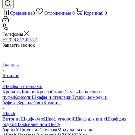
Сравнение
0
Отложенные
0
Корзина
0
0
Телефоны
+7 926 812-09-77
Заказать звонок
Главная
-
Каталог
-
Шкафы и стеллажи
Кровати
Диваны
Кресла
Столы
Стулья
Банкетки и
пуфы
Консоли
Шкафы и стеллажи
Тумбы, комоды и
буфеты
Зеркала
Свет
Камины
-
Шкаф
Витрина
Шкаф-купе
Шкаф угловой
Шкаф для книг
Шкаф для
обуви
Шкаф навесной
Шкаф
барный
Прихожие
Стеллаж
Модульная стенка