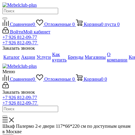
Сравнение
0
Отложенные
0
Корзина
0
пуста
0
Войти
Мой кабинет
+7 926 812-09-77
+7 926 812-09-77
Заказать звонок
Как
О
Каталог
Акции
Услуги
Бренды
Магазины
Ко
купить
компании
Меню
Сравнение
0
Отложенные
0
Корзина
0
0
Заказать звонок
+7 926 812-09-77
+7 926 812-09-77
Шкаф Палермо 2-е двери 117*66*220 см по доступным ценам
в Москве