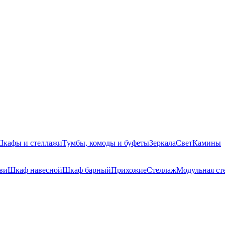
кафы и стеллажи
Тумбы, комоды и буфеты
Зеркала
Свет
Камины
ви
Шкаф навесной
Шкаф барный
Прихожие
Стеллаж
Модульная ст