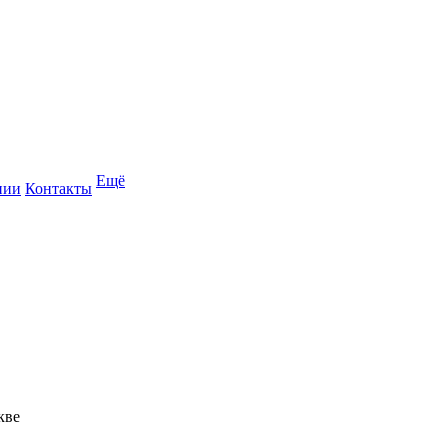
Ещё
нии
Контакты
кве