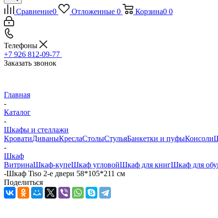
Сравнение
0
Отложенные
0
Корзина
0
0
Телефоны
+7 926 812-09-77
Заказать звонок
Главная
-
Каталог
-
Шкафы и стеллажи
Кровати
Диваны
Кресла
Столы
Стулья
Банкетки и пуфы
Консоли
Ш
-
Шкаф
Витрина
Шкаф-купе
Шкаф угловой
Шкаф для книг
Шкаф для обу
-
Шкаф Tiso 2-е двери 58*105*211 см
Поделиться