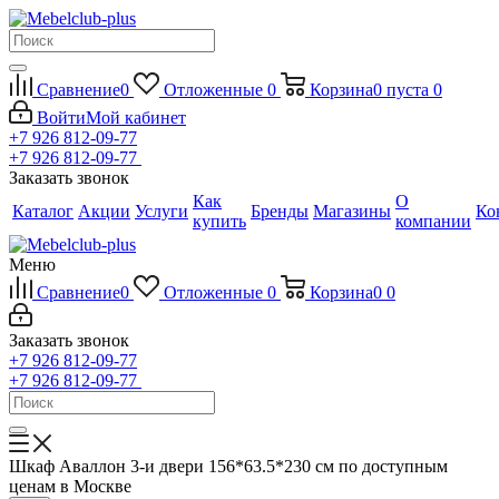
Сравнение
0
Отложенные
0
Корзина
0
пуста
0
Войти
Мой кабинет
+7 926 812-09-77
+7 926 812-09-77
Заказать звонок
Как
О
Каталог
Акции
Услуги
Бренды
Магазины
Ко
купить
компании
Меню
Сравнение
0
Отложенные
0
Корзина
0
0
Заказать звонок
+7 926 812-09-77
+7 926 812-09-77
Шкаф Аваллон 3-и двери 156*63.5*230 см по доступным
ценам в Москве