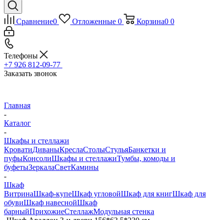
Сравнение
0
Отложенные
0
Корзина
0
0
Телефоны
+7 926 812-09-77
Заказать звонок
Главная
-
Каталог
-
Шкафы и стеллажи
Кровати
Диваны
Кресла
Столы
Стулья
Банкетки и
пуфы
Консоли
Шкафы и стеллажи
Тумбы, комоды и
буфеты
Зеркала
Свет
Камины
-
Шкаф
Витрина
Шкаф-купе
Шкаф угловой
Шкаф для книг
Шкаф для
обуви
Шкаф навесной
Шкаф
барный
Прихожие
Стеллаж
Модульная стенка