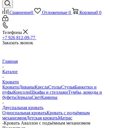
Сравнение
0
Отложенные
0
Корзина
0
0
Телефоны
+7 926 812-09-77
Заказать звонок
Главная
-
Каталог
-
Кровати
Кровати
Диваны
Кресла
Столы
Стулья
Банкетки и
пуфы
Консоли
Шкафы и стеллажи
Тумбы, комоды и
буфеты
Зеркала
Свет
Камины
-
Двуспальная кровать
Односпальная кровать
Кровать с подъёмным
механизмом
Детская кровать
Матрас
-
Кровать Аваллон с подъёмным механизмом