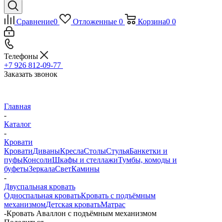
Сравнение
0
Отложенные
0
Корзина
0
0
Телефоны
+7 926 812-09-77
Заказать звонок
Главная
-
Каталог
-
Кровати
Кровати
Диваны
Кресла
Столы
Стулья
Банкетки и
пуфы
Консоли
Шкафы и стеллажи
Тумбы, комоды и
буфеты
Зеркала
Свет
Камины
-
Двуспальная кровать
Односпальная кровать
Кровать с подъёмным
механизмом
Детская кровать
Матрас
-
Кровать Аваллон с подъёмным механизмом