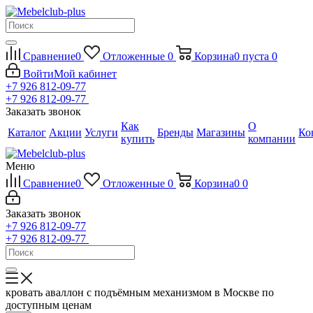
Сравнение
0
Отложенные
0
Корзина
0
пуста
0
Войти
Мой кабинет
+7 926 812-09-77
+7 926 812-09-77
Заказать звонок
Как
О
Каталог
Акции
Услуги
Бренды
Магазины
Ко
купить
компании
Меню
Сравнение
0
Отложенные
0
Корзина
0
0
Заказать звонок
+7 926 812-09-77
+7 926 812-09-77
кровать аваллон с подъёмным механизмом в Москве по
доступным ценам