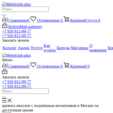
Сравнение
0
Отложенные
0
Корзина
0
пуста
0
Войти
Мой кабинет
+7 926 812-09-77
+7 926 812-09-77
Заказать звонок
Как
О
Каталог
Акции
Услуги
Бренды
Магазины
Ко
купить
компании
Меню
Сравнение
0
Отложенные
0
Корзина
0
0
Заказать звонок
+7 926 812-09-77
+7 926 812-09-77
кровать аваллон с подъёмным механизмом в Москве по
доступным ценам