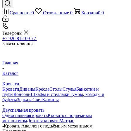
Сравнение
0
Отложенные
0
Корзина
0
0
Телефоны
+7 926 812-09-77
Заказать звонок
Главная
-
Каталог
-
Кровати
Кровати
Диваны
Кресла
Столы
Стулья
Банкетки и
пуфы
Консоли
Шкафы и стеллажи
Тумбы, комоды и
буфеты
Зеркала
Свет
Камины
-
Двуспальная кровать
Односпальная кровать
Кровать с подъёмным
механизмом
Детская кровать
Матрас
-
Кровать Аваллон с подъёмным механизмом