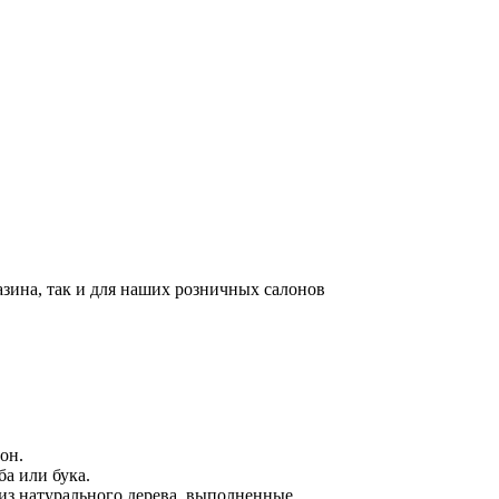
азина, так и для наших розничных салонов
он.
ба или бука.
из натурального дерева, выполненные