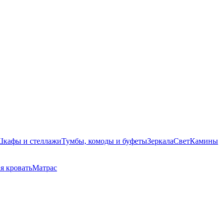
кафы и стеллажи
Тумбы, комоды и буфеты
Зеркала
Свет
Камины
я кровать
Матрас