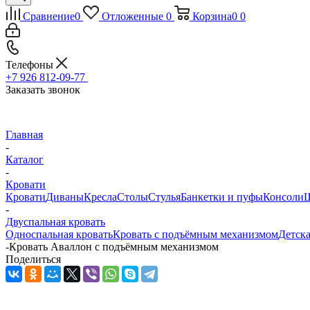
Сравнение
0
Отложенные
0
Корзина
0
0
Телефоны
+7 926 812-09-77
Заказать звонок
Главная
-
Каталог
-
Кровати
Кровати
Диваны
Кресла
Столы
Стулья
Банкетки и пуфы
Консоли
Ш
-
Двуспальная кровать
Односпальная кровать
Кровать с подъёмным механизмом
Детска
-
Кровать Аваллон с подъёмным механизмом
Поделиться