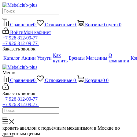
Сравнение
0
Отложенные
0
Корзина
0
пуста
0
Войти
Мой кабинет
+7 926 812-09-77
+7 926 812-09-77
Заказать звонок
Как
О
Каталог
Акции
Услуги
Бренды
Магазины
Ко
купить
компании
Меню
Сравнение
0
Отложенные
0
Корзина
0
0
Заказать звонок
+7 926 812-09-77
+7 926 812-09-77
кровать аваллон с подъёмным механизмом в Москве по
доступным ценам