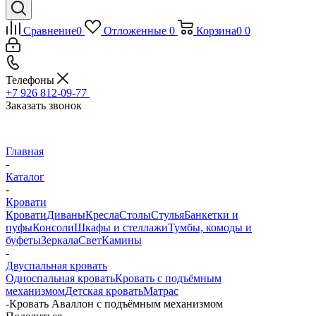
Сравнение
0
Отложенные
0
Корзина
0
0
Телефоны
+7 926 812-09-77
Заказать звонок
Главная
-
Каталог
-
Кровати
Кровати
Диваны
Кресла
Столы
Стулья
Банкетки и
пуфы
Консоли
Шкафы и стеллажи
Тумбы, комоды и
буфеты
Зеркала
Свет
Камины
-
Двуспальная кровать
Односпальная кровать
Кровать с подъёмным
механизмом
Детская кровать
Матрас
-
Кровать Аваллон с подъёмным механизмом