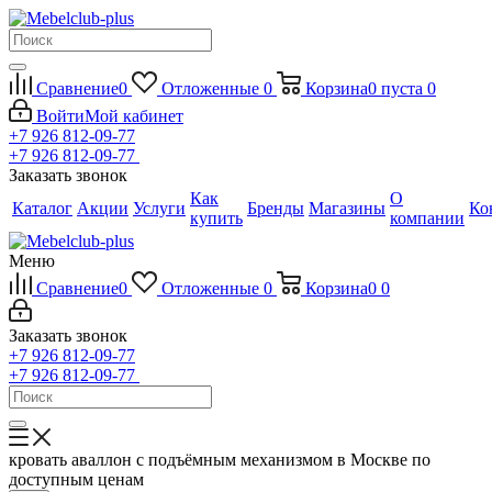
Сравнение
0
Отложенные
0
Корзина
0
пуста
0
Войти
Мой кабинет
+7 926 812-09-77
+7 926 812-09-77
Заказать звонок
Как
О
Каталог
Акции
Услуги
Бренды
Магазины
Ко
купить
компании
Меню
Сравнение
0
Отложенные
0
Корзина
0
0
Заказать звонок
+7 926 812-09-77
+7 926 812-09-77
кровать аваллон с подъёмным механизмом в Москве по
доступным ценам