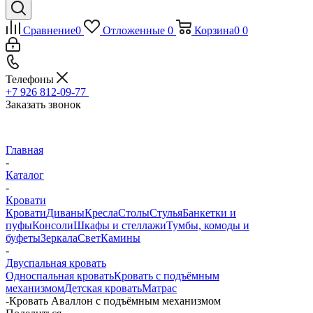
Сравнение
0
Отложенные
0
Корзина
0
0
Телефоны
+7 926 812-09-77
Заказать звонок
Главная
-
Каталог
-
Кровати
Кровати
Диваны
Кресла
Столы
Стулья
Банкетки и
пуфы
Консоли
Шкафы и стеллажи
Тумбы, комоды и
буфеты
Зеркала
Свет
Камины
-
Двуспальная кровать
Односпальная кровать
Кровать с подъёмным
механизмом
Детская кровать
Матрас
-
Кровать Аваллон с подъёмным механизмом