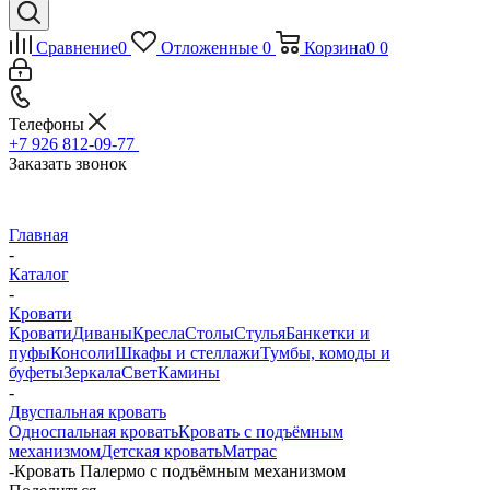
Сравнение
0
Отложенные
0
Корзина
0
0
Телефоны
+7 926 812-09-77
Заказать звонок
Главная
-
Каталог
-
Кровати
Кровати
Диваны
Кресла
Столы
Стулья
Банкетки и
пуфы
Консоли
Шкафы и стеллажи
Тумбы, комоды и
буфеты
Зеркала
Свет
Камины
-
Двуспальная кровать
Односпальная кровать
Кровать с подъёмным
механизмом
Детская кровать
Матрас
-
Кровать Палермо с подъёмным механизмом