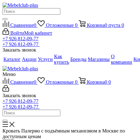
Сравнение
0
Отложенные
0
Корзина
0
пуста
0
Войти
Мой кабинет
+7 926 812-09-77
+7 926 812-09-77
Заказать звонок
Как
О
Каталог
Акции
Услуги
Бренды
Магазины
Ко
купить
компании
Меню
Сравнение
0
Отложенные
0
Корзина
0
0
Заказать звонок
+7 926 812-09-77
+7 926 812-09-77
Кровать Палермо с подъёмным механизмом в Москве по
доступным ценам