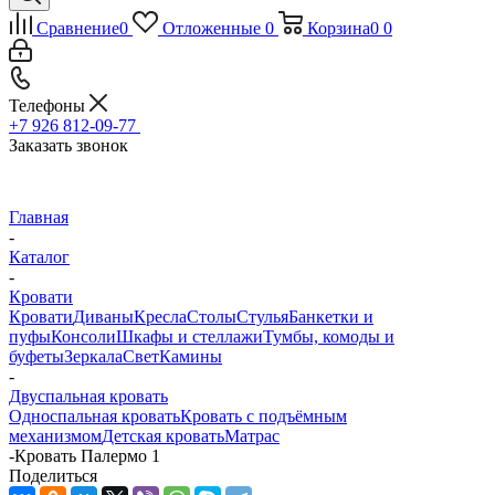
Сравнение
0
Отложенные
0
Корзина
0
0
Телефоны
+7 926 812-09-77
Заказать звонок
Главная
-
Каталог
-
Кровати
Кровати
Диваны
Кресла
Столы
Стулья
Банкетки и
пуфы
Консоли
Шкафы и стеллажи
Тумбы, комоды и
буфеты
Зеркала
Свет
Камины
-
Двуспальная кровать
Односпальная кровать
Кровать с подъёмным
механизмом
Детская кровать
Матрас
-
Кровать Палермо 1
Поделиться