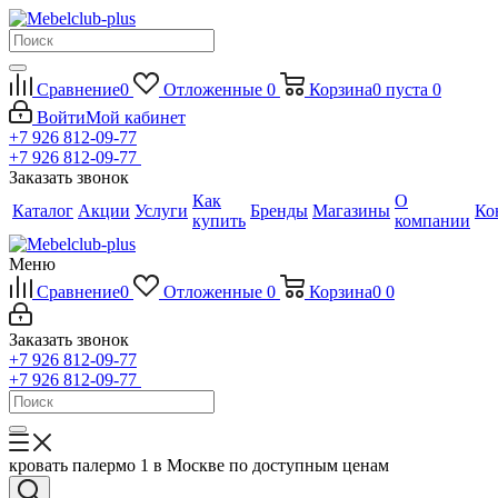
Сравнение
0
Отложенные
0
Корзина
0
пуста
0
Войти
Мой кабинет
+7 926 812-09-77
+7 926 812-09-77
Заказать звонок
Как
О
Каталог
Акции
Услуги
Бренды
Магазины
Ко
купить
компании
Меню
Сравнение
0
Отложенные
0
Корзина
0
0
Заказать звонок
+7 926 812-09-77
+7 926 812-09-77
кровать палермо 1 в Москве по доступным ценам