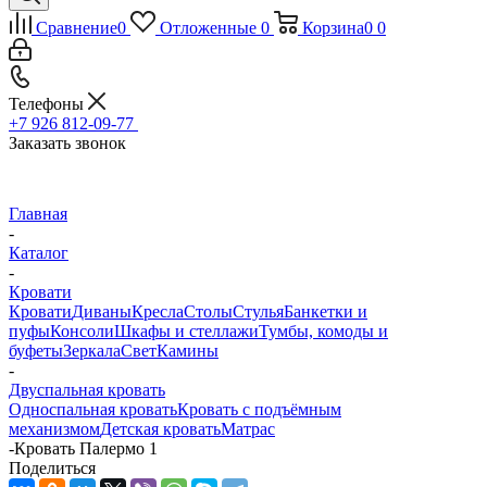
Сравнение
0
Отложенные
0
Корзина
0
0
Телефоны
+7 926 812-09-77
Заказать звонок
Главная
-
Каталог
-
Кровати
Кровати
Диваны
Кресла
Столы
Стулья
Банкетки и
пуфы
Консоли
Шкафы и стеллажи
Тумбы, комоды и
буфеты
Зеркала
Свет
Камины
-
Двуспальная кровать
Односпальная кровать
Кровать с подъёмным
механизмом
Детская кровать
Матрас
-
Кровать Палермо 1
Поделиться