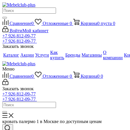
Сравнение
0
Отложенные
0
Корзина
0
пуста
0
Войти
Мой кабинет
+7 926 812-09-77
+7 926 812-09-77
Заказать звонок
Как
О
Каталог
Акции
Услуги
Бренды
Магазины
Ко
купить
компании
Меню
Сравнение
0
Отложенные
0
Корзина
0
0
Заказать звонок
+7 926 812-09-77
+7 926 812-09-77
кровать палермо 1 в Москве по доступным ценам